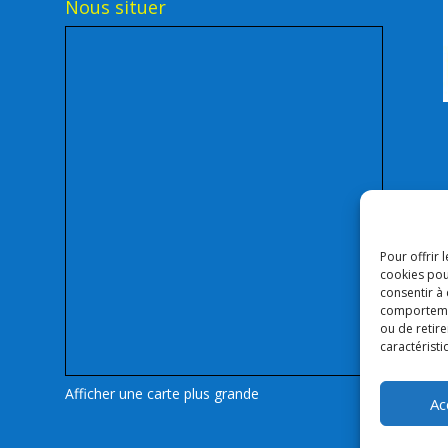
Nous situer
Pour offrir 
cookies pou
consentir à
comportement
ou de retire
caractéristi
Afficher une carte plus grande
Ac