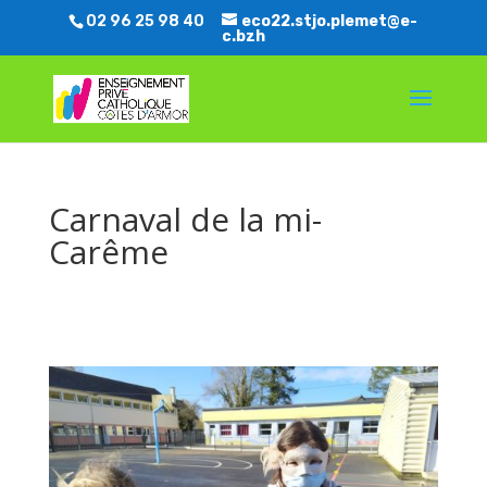
02 96 25 98 40
eco22.stjo.plemet@e-
c.bzh
Carnaval de la mi-
Carême