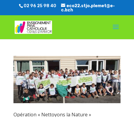
02 96 25 98 40
eco22.stjo.plemet@e-
c.bzh
Opération « Nettoyons la Nature »