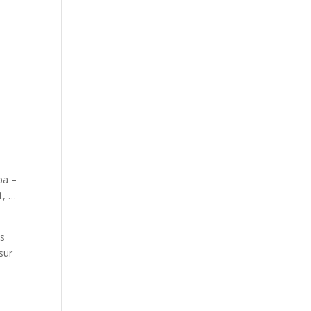
ba –
t, …
ts
sur