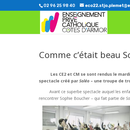
02 96 25 98 40
eco22.stjo.plemet@e
Comme c’était beau So
Les CE2 et CM se sont rendus le mardi
spectacle créé par
Soléo
– une troupe de tr
Avant ce superbe spectacle auquel les enfants 
rencontrer Sophie Boucher – qui fait partie de
S