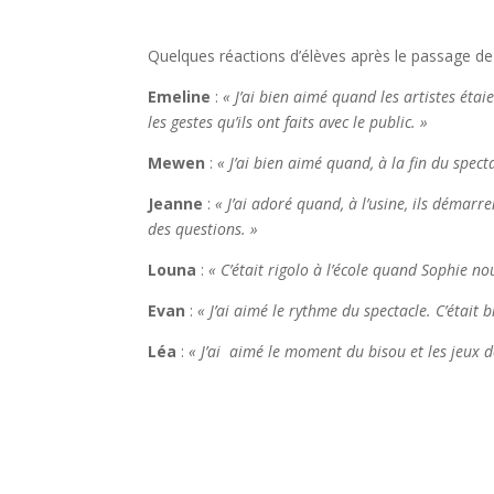
Quelques réactions d’élèves après le passage de
Emeline
:
« J’ai bien aimé quand les artistes étaie
les gestes qu’ils ont faits avec le public. »
Mewen
:
« J’ai bien aimé quand, à la fin du spect
Jeanne
:
« J’ai adoré quand, à l’usine, ils démarre
des questions. »
Louna
:
« C’était rigolo à l’école quand Sophie no
Evan
:
« J’ai aimé le rythme du spectacle. C’était 
Léa
:
« J’ai aimé le moment du bisou et les jeux d