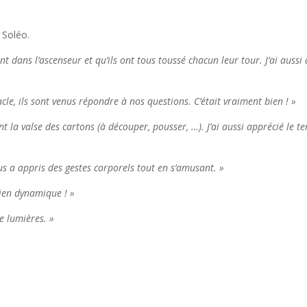
 Soléo.
nt dans l’ascenseur et qu’ils ont tous toussé chacun leur tour. J’ai aussi
acle, ils sont venus répondre à nos questions. C’était vraiment bien ! »
nt la valse des cartons (à découper, pousser, …). J’ai aussi apprécié le t
us a appris des gestes corporels tout en s’amusant. »
bien dynamique ! »
e lumières. »