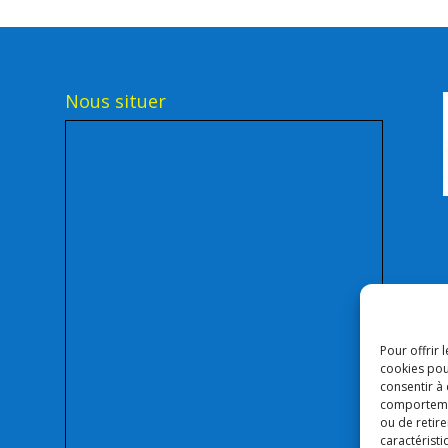
Nous situer
Pour offrir 
cookies pou
consentir à
comportement
ou de retire
caractéristi