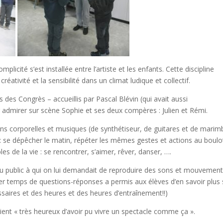
plicité s’est installée entre l’artiste et les enfants. Cette discipline
éativité et la sensibilité dans un climat ludique et collectif.
 des Congrès – accueillis par Pascal Blévin (qui avait aussi
r admirer sur scène Sophie et ses deux compères : Julien et Rémi.
ons corporelles et musiques (de synthétiseur, de guitares et de marim
l : se dépêcher le matin, répéter les mêmes gestes et actions au boulo
s de la vie : se rencontrer, s’aimer, rêver, danser, ….
 du public à qui on lui demandait de reproduire des sons et mouvemen
nier temps de questions-réponses a permis aux élèves d’en savoir plus 
ssaires et des heures et des heures d’entraînement!!)
aient « très heureux d’avoir pu vivre un spectacle comme ça ».