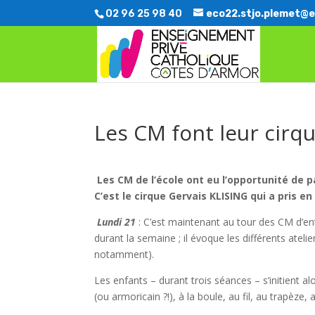
02 96 25 98 40
eco22.stjo.plemet@e
Les CM font leur cirqu
Les CM de l’école ont eu l’opportunité de p
C’est le cirque Gervais KLISING qui a pris en
Lundi 21
: C’est maintenant au tour des CM d’entr
durant la semaine ; il évoque les différents atel
notamment).
Les enfants – durant trois séances – s’initient a
(ou armoricain ?!), à la boule, au fil, au trapèze,