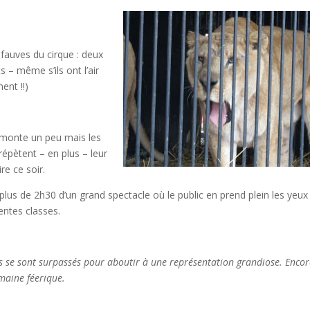
s fauves du cirque : deux
 – même s’ils ont l’air
ent !!)
s monte un peu mais les
épètent – en plus – leur
re ce soir.
r plus de 2h30 d’un grand spectacle où le public en prend plein les yeux
entes classes.
ts se sont surpassés pour aboutir à une représentation grandiose.
Encor
emaine féerique.