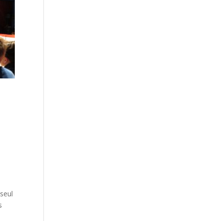
 seul
s