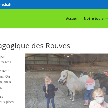
-c.bzh
Accueil
Notre école
dagogique des Rouves
tion
 Rouves.
e avec
anc. On
in, on a
e.
les
deux plots