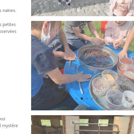
s naines.
s petites
 observées
ous
l mystère