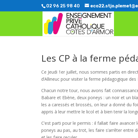
02 96 25 98 40
eco22.stjo.plemet@e
Les CP à la ferme pé
Ce Jeudi 1er juillet, nous sommes partis en direc
d’Allineuc pour visiter la ferme pédagogique des
Chacun notre tour, nous avons fait connaissanc
Babare et Ebène, deux poneys : un noir et un bl
les a caressés et brossés, on leur a donné du fo
appris à leur mettre le licol et à bien tenir la long
C’est parti pour le permis : il fallait faire avancer 
poneys au pas, au trot, les faire s’arrêter entre 
et les faire reculer.