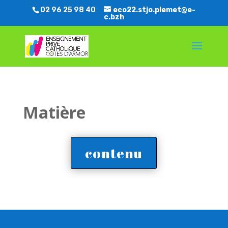
02 96 25 98 40
eco22.stjo.plemet@e-
c.bzh
Matière
contenu