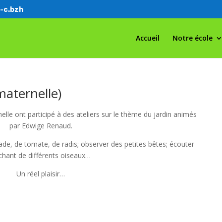
-c.bzh
Accueil
Notre école
maternelle)
nelle ont participé à des ateliers sur le thème du jardin animés
par Edwige Renaud.
ade, de tomate, de radis; observer des petites bêtes; écouter
 chant de différents oiseaux…
Un réel plaisir…