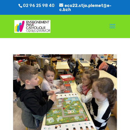
02 96 25 98 40
eco22.stjo.plemet@e-
c.bzh