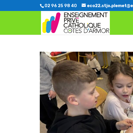
02 96 25 98 40
eco22.stjo.plemet@e