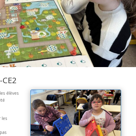
1-CE2
les élèves
été
 les
 pas