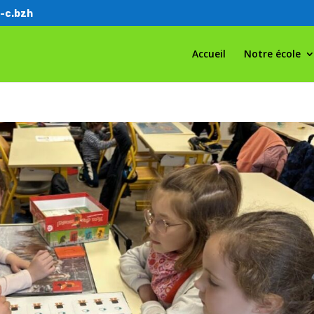
-c.bzh
Accueil
Notre école