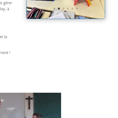
à gérer
lay, à
et la
ment !