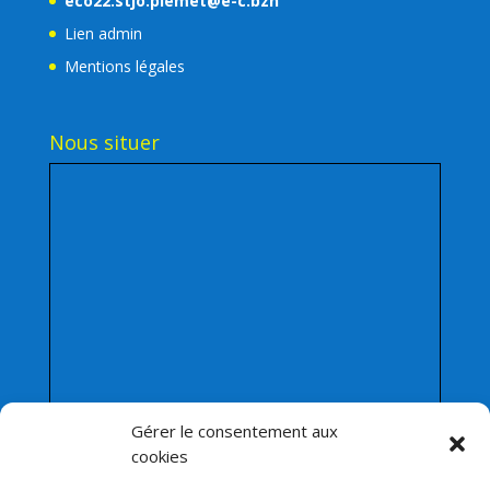
eco22.stjo.plemet@e-c.bzh
Lien admin
Mentions légales
Nous situer
Gérer le consentement aux
cookies