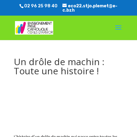
02 96 25 98 40
eco22.stjo.plemet@e-
c.bzh
Un drôle de machin :
Toute une histoire !