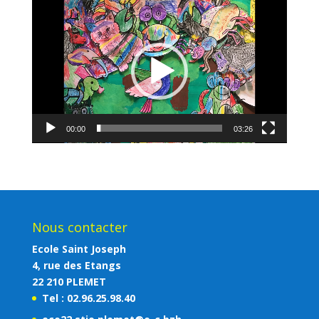
Lecteur
vidéo
00:00
03:26
Nous contacter
Ecole Saint Joseph
4, rue des Etangs
22 210 PLEMET
Tel : 02.96.25.98.40