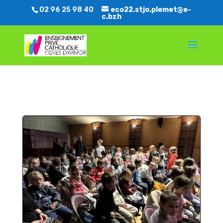
02 96 25 98 40
eco22.stjo.plemet@e-
c.bzh