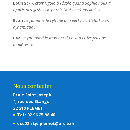
Louna
:
« C’était rigolo à l’école quand Sophie nous a
appris des gestes corporels tout en s’amusant. »
Evan
:
« J’ai aimé le rythme du spectacle. C’était bien
dynamique ! »
Léa
:
« J’ai aimé le moment du bisou et les jeux de
lumières. »
Nous contacter
Ecole Saint Joseph
4, rue des Etangs
22 210 PLEMET
Tel : 02.96.25.98.40
eco22.stjo.plemet@e-c.bzh